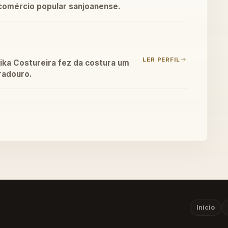
comércio popular sanjoanense.
LER PERFIL
ika Costureira fez da costura um
uradouro.
Início