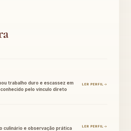
ra
mou trabalho duro e escassez em
LER PERFIL
conhecido pelo vínculo direto
LER PERFIL
 culinário e observação prática