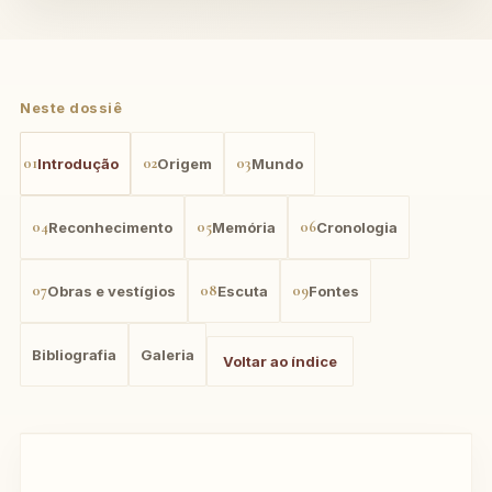
Neste dossiê
01
02
03
Introdução
Origem
Mundo
04
05
06
Reconhecimento
Memória
Cronologia
07
08
09
Obras e vestígios
Escuta
Fontes
Bibliografia
Galeria
Voltar ao índice