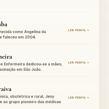
úba
LER PERFIL
nhecida como Angelina da
e faleceu em 2004.
meira
LER PERFIL
ce Enfermeira dedicou-se a mães,
acinação em São João.
raiva
nica, obstétrica e rural, Jeny
LER PERFIL
e ao grupo pioneiro das médicas