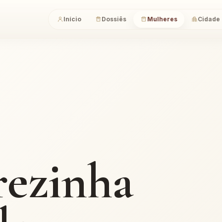
Início
Dossiês
Mulheres
Cidade
rezinha