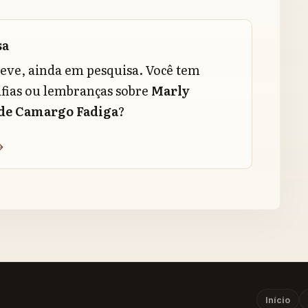
sa
reve, ainda em pesquisa. Você tem
fias ou lembranças sobre
Marly
de Camargo Fadiga
?
Início